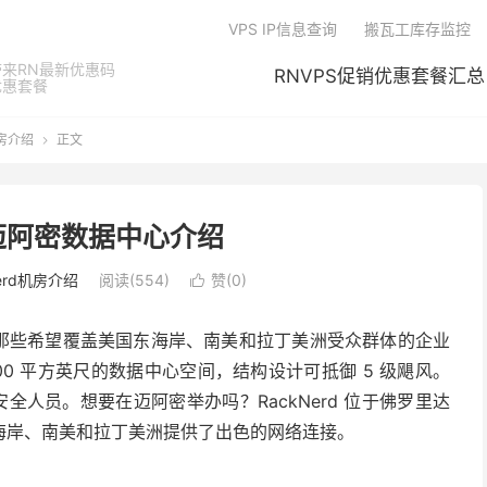
VPS IP信息查询
搬瓦工库存监控
来RN最新优惠码
RNVPS促销优惠套餐汇总
优惠套餐
机房介绍
正文

rd迈阿密数据中心介绍
Nerd机房介绍
阅读(554)
赞(
0
)

心是那些希望覆盖美国东海岸、南美和拉丁美洲受众群体的企业
00 平方英尺的数据中心空间，结构设计可抵御 5 级飓风。
场安全人员。想要在迈阿密举办吗？RackNerd 位于佛罗里达
海岸、南美和拉丁美洲提供了出色的网络连接。